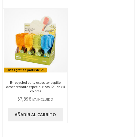
Portes gratis a partir de 69€
B-recycled curly expositor cepiilo
desenredante especial rizos 12 uds x 4
colores
57,89
€
IVA INCLUIDO
AÑADIR AL CARRITO