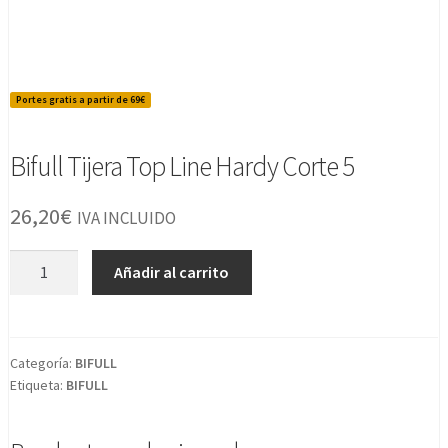
Portes gratis a partir de 69€
Bifull Tijera Top Line Hardy Corte 5
26,20
€
IVA INCLUIDO
Bifull
Añadir al carrito
Tijera
Top
Line
Hardy
Categoría:
BIFULL
Etiqueta:
BIFULL
Corte
5
cantidad