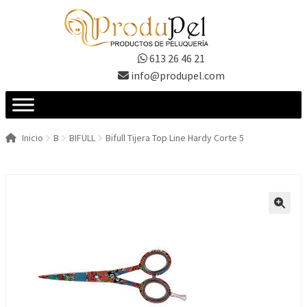
Ir
Ir
a
al
la
contenido
613 26 46 21
navegación
info@produpel.com
Inicio
B
BIFULL
Bifull Tijera Top Line Hardy Corte 5