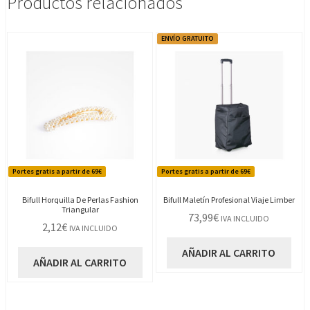
Productos relacionados
ENVÍO GRATUITO
Portes gratis a partir de 69€
Portes gratis a partir de 69€
Bifull Horquilla De Perlas Fashion
Bifull Maletín Profesional Viaje Limber
Triangular
73,99
€
IVA INCLUIDO
2,12
€
IVA INCLUIDO
AÑADIR AL CARRITO
AÑADIR AL CARRITO