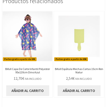
Productos relacionados
Portes gratis a partir de 69€
Portes gratis a partir de 69€
Bifull Capa De Corte Infantil Polyester
Bifull Espátula Mechas Cortas 15cm Ren
95x120cm Dino Azul
Natur
12,70
€
2,54
€
IVA INCLUIDO
IVA INCLUIDO
AÑADIR AL CARRITO
AÑADIR AL CARRITO