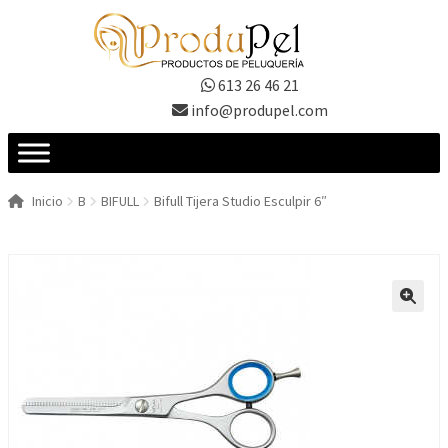
Ir
Ir
a
al
la
contenido
613 26 46 21
navegación
info@produpel.com
Inicio
B
BIFULL
Bifull Tijera Studio Esculpir 6″