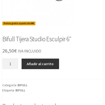
Portes gratis a partir de 69€
Bifull Tijera Studio Esculpir 6″
26,50
€
IVA INCLUIDO
Bifull
Añadir al carrito
Tijera
Studio
Esculpir
6"
Categoría:
BIFULL
Etiqueta:
BIFULL
cantidad