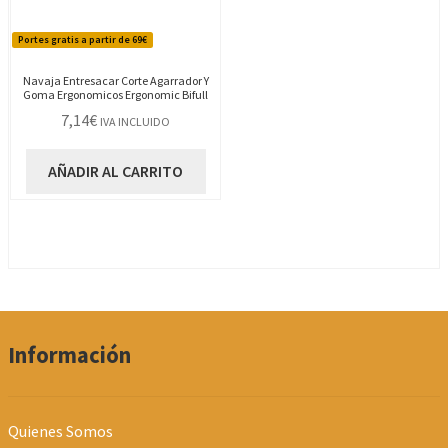
Portes gratis a partir de 69€
Navaja Entresacar Corte Agarrador Y
Goma Ergonomicos Ergonomic Bifull
7,14
€
IVA INCLUIDO
AÑADIR AL CARRITO
Información
Quienes Somos