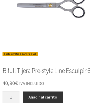
Portes gratis a partir de 69€
Bifull Tijera Pre-style Line Esculpir 6″
40,90
€
IVA INCLUIDO
Bifull
Añadir al carrito
Tijera
Pre-