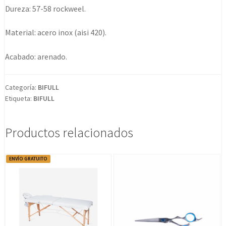
style
Dureza: 57-58 rockweel.
Line
Corte
Material: acero inox (aisi 420).
6"
cantidad
Acabado: arenado.
Categoría:
BIFULL
Etiqueta:
BIFULL
Productos relacionados
ENVÍO GRATUITO