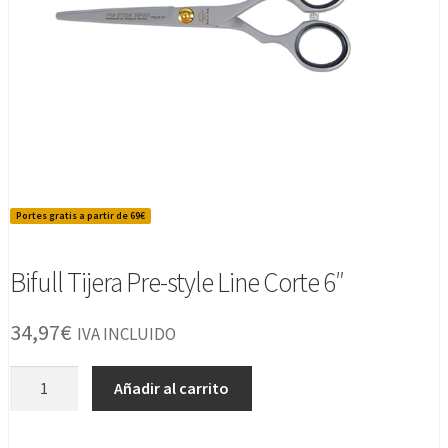
Portes gratis a partir de 69€
Bifull Tijera Pre-style Line Corte 6″
34,97
€
IVA INCLUIDO
Bifull
Añadir al carrito
Tijera
Pre-