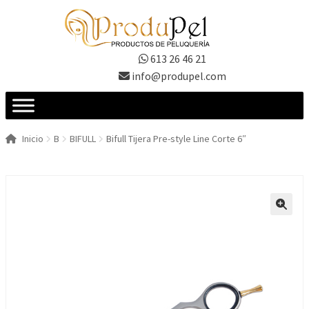
Ir
Ir
a
al
la
contenido
613 26 46 21
navegación
info@produpel.com
Inicio
B
BIFULL
Bifull Tijera Pre-style Line Corte 6″