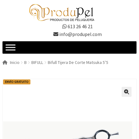
Ir
Ir
a
al
la
contenido
613 26 46 21
navegación
info@produpel.com
Inicio
B
BIFULL
Bifull Tijera De Corte Matsuka 5’5
ENVÍO GRATUITO