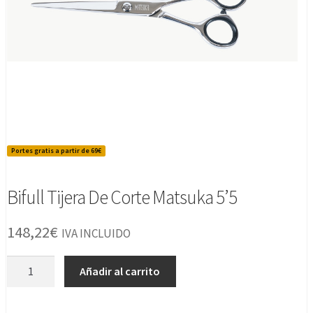
Portes gratis a partir de 69€
Bifull Tijera De Corte Matsuka 5’5
148,22
€
IVA INCLUIDO
Bifull
Añadir al carrito
Tijera
De