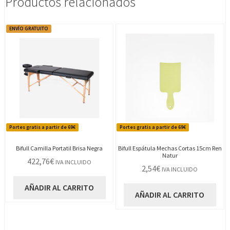
Productos relacionados
ENVÍO GRATUITO
Portes gratis a partir de 69€
Portes gratis a partir de 69€
Bifull Camilla Portatil Brisa Negra
Bifull Espátula Mechas Cortas 15cm Ren
Natur
422,76
€
IVA INCLUIDO
2,54
€
IVA INCLUIDO
AÑADIR AL CARRITO
AÑADIR AL CARRITO