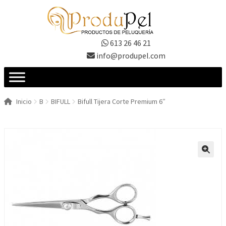
Ir
Ir
a
al
la
contenido
613 26 46 21
navegación
info@produpel.com
Inicio
B
BIFULL
Bifull Tijera Corte Premium 6″