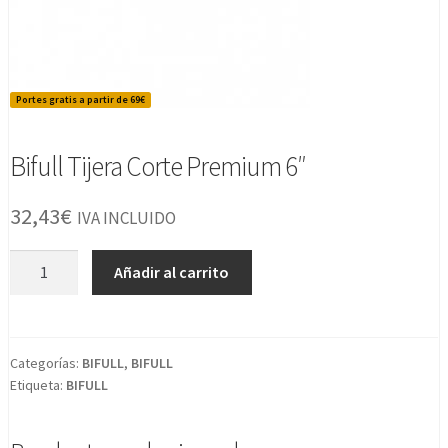
Portes gratis a partir de 69€
Bifull Tijera Corte Premium 6″
32,43
€
IVA INCLUIDO
Bifull
Añadir al carrito
Tijera
Corte
Premium
6"
Categorías:
BIFULL
,
BIFULL
Etiqueta:
BIFULL
cantidad