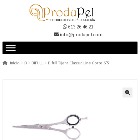
Ir
Ir
a
al
la
contenido
613 26 46 21
navegación
info@produpel.com
Inicio
B
BIFULL
Bifull Tijera Classic Line Corte 6’5