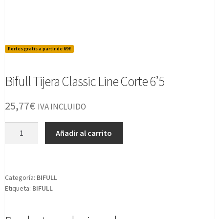
Portes gratis a partir de 69€
Bifull Tijera Classic Line Corte 6’5
25,77
€
IVA INCLUIDO
Bifull
Añadir al carrito
Tijera
Classic
Line
Corte
Categoría:
BIFULL
Etiqueta:
BIFULL
6'5
cantidad