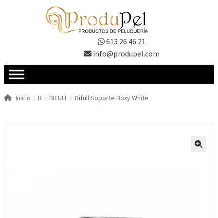
Ir
Ir
a
al
la
contenido
613 26 46 21
navegación
info@produpel.com
Inicio
B
BIFULL
Bifull Soporte Boxy White