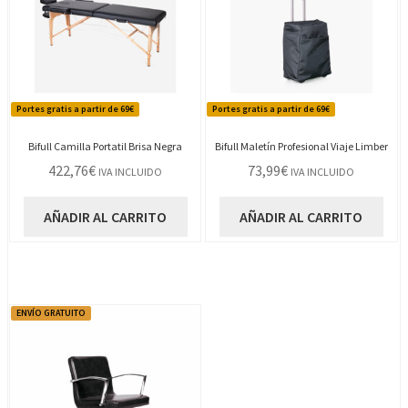
Portes gratis a partir de 69€
Portes gratis a partir de 69€
Bifull Camilla Portatil Brisa Negra
Bifull Maletín Profesional Viaje Limber
422,76
€
73,99
€
IVA INCLUIDO
IVA INCLUIDO
AÑADIR AL CARRITO
AÑADIR AL CARRITO
ENVÍO GRATUITO