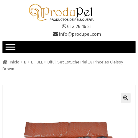
Ir
Ir
a
al
la
contenido
613 26 46 21
navegación
info@produpel.com
Inicio
B
BIFULL
Bifull Set Estuche Piel 18 Pinceles Cleissy
Brown