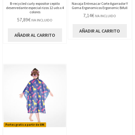
B-recycled curly expositor cepiilo
Navaja Entresacar Corte Agarrador Y
desenredante especial rizos 12 uds x 4
Goma Ergonomicos Ergonomic Bifull
colores
7,14
€
IVA INCLUIDO
57,89
€
IVA INCLUIDO
AÑADIR AL CARRITO
AÑADIR AL CARRITO
Portes gratis a partir de 69€