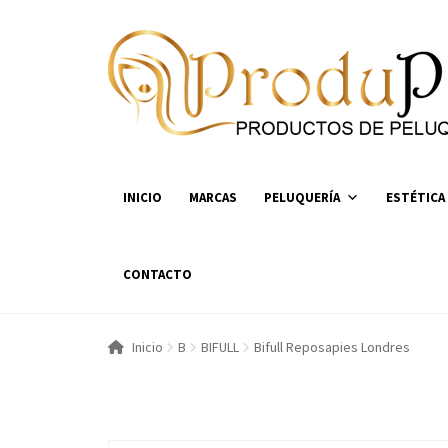
Ir
Ir
a
al
la
contenido
navegación
INICIO
MARCAS
PELUQUERÍA
ESTÉTICA
CONTACTO
Inicio
B
BIFULL
Bifull Reposapies Londres