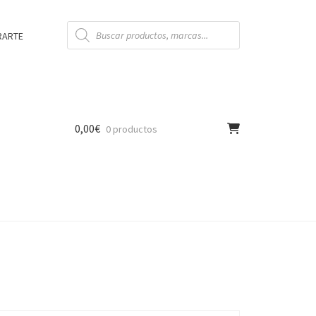
Búsqueda
de
RARTE
productos
0,00
€
0 productos