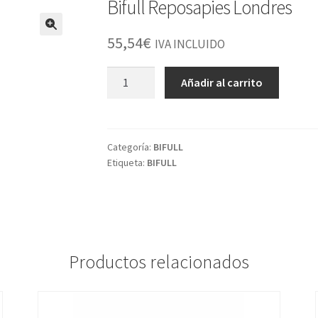
Bifull Reposapies Londres
55,54
€
IVA INCLUIDO
Bifull
Añadir al carrito
Reposapies
Londres
cantidad
Categoría:
BIFULL
Etiqueta:
BIFULL
Productos relacionados