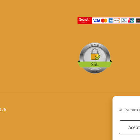
026
Utilizamos co
Acept