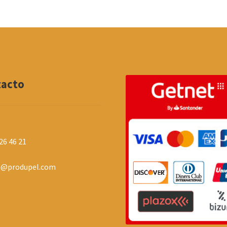
tacto
26 46 21
o@produpel.com