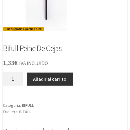
Portes gratis a partir de 69€
Bifull Peine De Cejas
1,33
€
IVA INCLUIDO
Bifull
Añadir al carrito
Peine
De
Cejas
cantidad
Categoría:
BIFULL
Etiqueta:
BIFULL