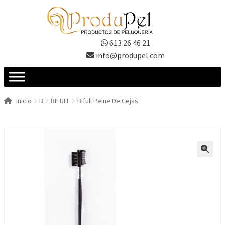
Ir
Ir
a
al
la
contenido
613 26 46 21
navegación
info@produpel.com
Inicio
B
BIFULL
Bifull Peine De Cejas