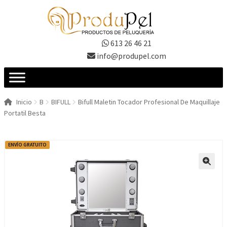
Ir
Ir
a
al
la
contenido
613 26 46 21
navegación
info@produpel.com
Inicio
B
BIFULL
Bifull Maletin Tocador Profesional De Maquillaje
Portatil Besta
ENVÍO GRATUITO