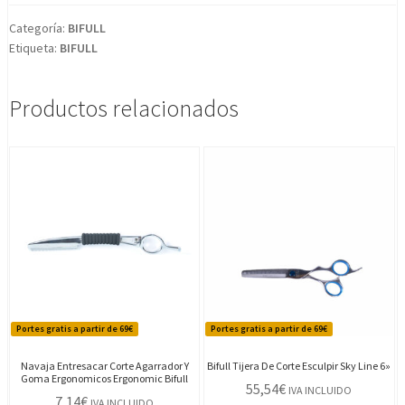
cantidad
Categoría:
BIFULL
Etiqueta:
BIFULL
Productos relacionados
Portes gratis a partir de 69€
Portes gratis a partir de 69€
Navaja Entresacar Corte Agarrador Y
Bifull Tijera De Corte Esculpir Sky Line 6»
Goma Ergonomicos Ergonomic Bifull
55,54
€
IVA INCLUIDO
7,14
€
IVA INCLUIDO