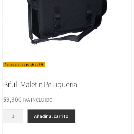
Portes gratis a partir de 69€
Bifull Maletin Peluqueria
59,90
€
IVA INCLUIDO
Bifull
Añadir al carrito
Maletin
Peluqueria