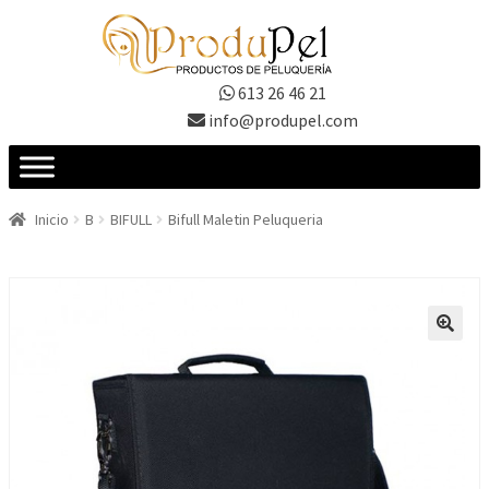
Ir
Ir
a
al
la
contenido
613 26 46 21
navegación
info@produpel.com
Inicio
B
BIFULL
Bifull Maletin Peluqueria