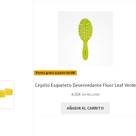
Portes gratis a partir de 69€
Cepillo Esqueleto Desenredante Fluor Leaf Verde
4,02
€
IVA INCLUIDO
AÑADIR AL CARRITO