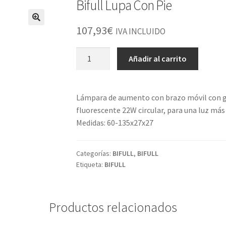
Bifull Lupa Con Pie
107,93
€
IVA INCLUIDO
Bifull
Añadir al carrito
Lupa
Con
Pie
Lámpara de aumento con brazo móvil con gi
cantidad
fluorescente 22W circular, para una luz más
Medidas: 60-135x27x27
Categorías:
BIFULL
,
BIFULL
Etiqueta:
BIFULL
Productos relacionados