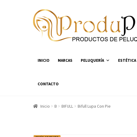
Ir
Ir
a
al
la
contenido
navegación
INICIO
MARCAS
PELUQUERÍA
ESTÉTICA
CONTACTO
Inicio
B
BIFULL
Bifull Lupa Con Pie