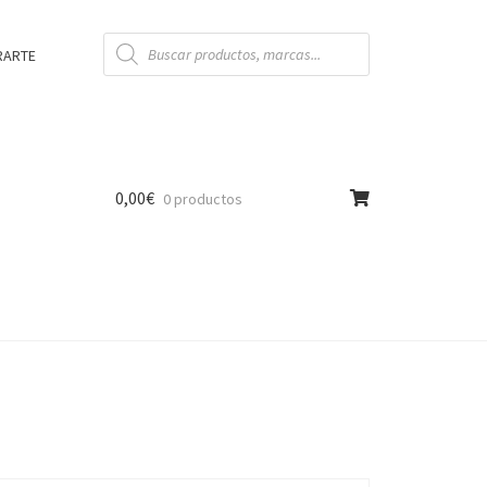
Búsqueda
de
RARTE
productos
0,00
€
0 productos