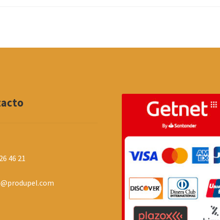
tacto
26 46 21
o@produpel.com