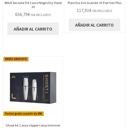
Bifull Secador De Casco Negro Dry Hood
Plancha Gris Grande Jrl Flat Iron Plus
Jrl
117,91
€
IVA INCLUIDO
656,79
€
IVA INCLUIDO
AÑADIR AL CARRITO
AÑADIR AL CARRITO
ENVÍO GRATUITO
Portes gratis a partir de 69€
Ghost kit 1 onyx clipper+onyx trimmer