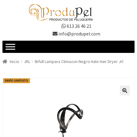
Ir
Ir
a
al
la
contenido
613 26 46 21
navegación
info@produpel.com
Inicio
JRL
Bifull Lampara Climazon Negro Halo Hair Dryer Jrl
ENVÍO GRATUITO