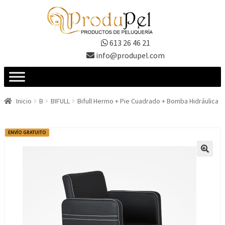
Ir
Ir
a
al
la
contenido
613 26 46 21
navegación
info@produpel.com
Inicio
B
BIFULL
Bifull Hermo + Pie Cuadrado + Bomba Hidráulica
ENVÍO GRATUITO