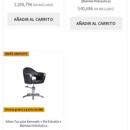
(Bomba Hidraulica)
1.208,79
€
IVA INCLUIDO
540,68
€
IVA INCLUIDO
AÑADIR AL CARRITO
AÑADIR AL CARRITO
ENVÍO GRATUITO
Portes gratis a partir de 69€
Sillon Tocador Kenneth + Pie Estrella +
Bomba Hidráulica