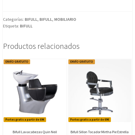
+
Pie
Cuadrado
Categorías:
BIFULL
,
BIFULL
,
MOBILIARIO
Etiqueta:
BIFULL
+
Bomba
Hidráulica
Productos relacionados
cantidad
ENVÍO GRATUITO
ENVÍO GRATUITO
Portes gratis a partir de 69€
Portes gratis a partir de 69€
Bifull Lavacabezas Quin Neil
Bifull Sillon Tocador Mirtha Pie Estrella