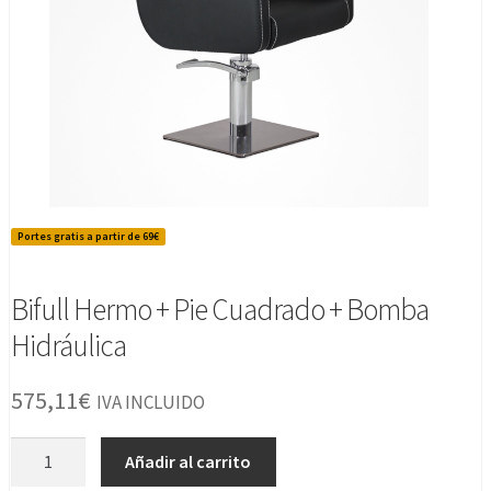
Portes gratis a partir de 69€
Bifull Hermo + Pie Cuadrado + Bomba
Hidráulica
575,11
€
IVA INCLUIDO
Bifull
Añadir al carrito
Hermo