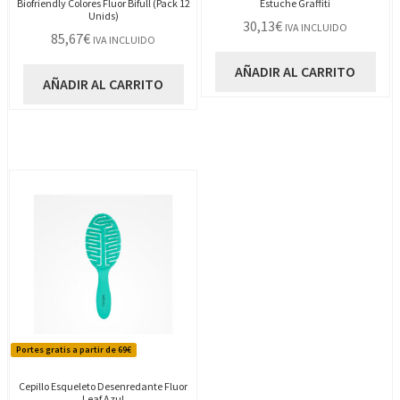
Biofriendly Colores Fluor Bifull (Pack 12
Estuche Graffiti
Unids)
30,13
€
IVA INCLUIDO
85,67
€
IVA INCLUIDO
AÑADIR AL CARRITO
AÑADIR AL CARRITO
Portes gratis a partir de 69€
Cepillo Esqueleto Desenredante Fluor
Leaf Azul