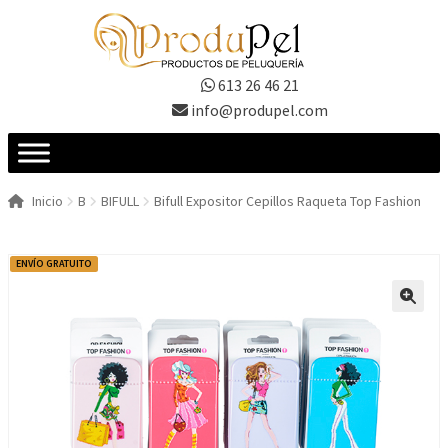
Ir
Ir
a
al
la
contenido
613 26 46 21
navegación
info@produpel.com
Inicio
B
BIFULL
Bifull Expositor Cepillos Raqueta Top Fashion
ENVÍO GRATUITO