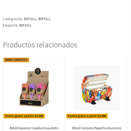
Cepillos
Raqueta
Top
Categorías:
BIFULL
,
BIFULL
Etiqueta:
BIFULL
Fashion
cantidad
Productos relacionados
ENVÍO GRATUITO
Portes gratis a partir de 69€
Portes gratis a partir de 69€
Bifull Expositor Cepillos Esqueleto
Bifull Cortador Papel De Aluminio