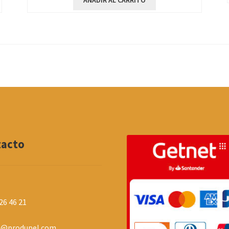
AÑADIR AL CARRITO
tacto
26 46 21
o@produpel.com