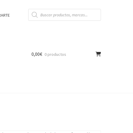
Búsqueda
de
RARTE
productos
0,00
€
0 productos