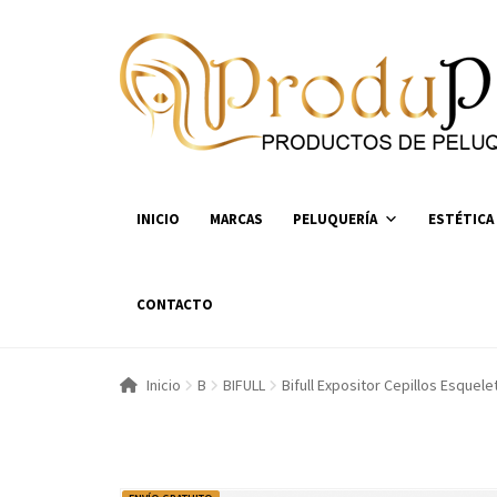
Ir
Ir
a
al
la
contenido
navegación
INICIO
MARCAS
PELUQUERÍA
ESTÉTICA
CONTACTO
Inicio
B
BIFULL
Bifull Expositor Cepillos Esquel