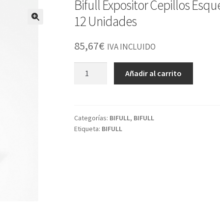
Bifull Expositor Cepillos Esq
12 Unidades
85,67
€
IVA INCLUIDO
Bifull
Añadir al carrito
Expositor
Cepillos
Esqueleto
Biodegradable
Categorías:
BIFULL
,
BIFULL
Etiqueta:
BIFULL
Biofriendly
12
Unidades
cantidad