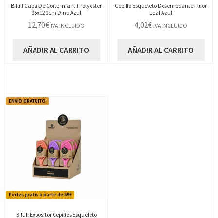
Bifull Capa De Corte Infantil Polyester
Cepillo Esqueleto Desenredante Fluor
95x120cm Dino Azul
Leaf Azul
12,70
€
4,02
€
IVA INCLUIDO
IVA INCLUIDO
AÑADIR AL CARRITO
AÑADIR AL CARRITO
ENVÍO GRATUITO
Portes gratis a partir de 69€
Bifull Expositor Cepillos Esqueleto