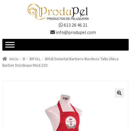
Ir
Ir
a
al
la
contenido
613 26 46 21
navegación
info@produpel.com
Inicio
B
BIFULL
Bifull Delantal Barbero Burdeos Talla ÚNica
Barber Dordeaux Mod.150