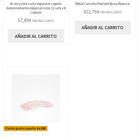
B-recycled curly expositor cepiilo
Bifull Camilla Portatil Brisa Blanca
desenredante especial rizos 12 uds x 4
422,76
€
IVA INCLUIDO
colores
57,89
€
IVA INCLUIDO
AÑADIR AL CARRITO
AÑADIR AL CARRITO
Portes gratis a partir de 69€