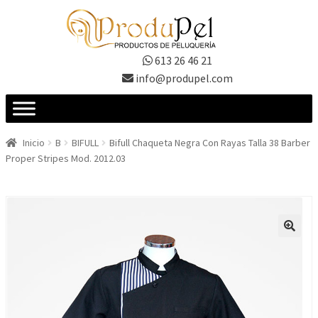
Ir
Ir
a
al
la
contenido
613 26 46 21
navegación
info@produpel.com
Inicio
B
BIFULL
Bifull Chaqueta Negra Con Rayas Talla 38 Barber
Proper Stripes Mod. 2012.03