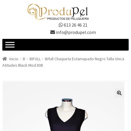
Ir
Ir
a
al
la
contenido
613 26 46 21
navegación
info@produpel.com
Inicio
B
BIFULL
Bifull Chaqueta Estamapado Negro Talla Unica
Atitudes Black Mod.808