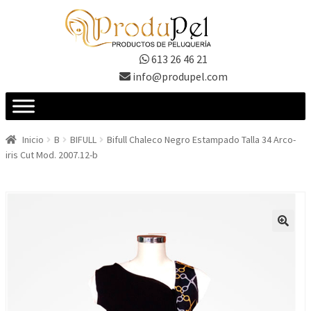
Ir
Ir
a
al
la
contenido
613 26 46 21
navegación
info@produpel.com
Inicio
B
BIFULL
Bifull Chaleco Negro Estampado Talla 34 Arco-
iris Cut Mod. 2007.12-b