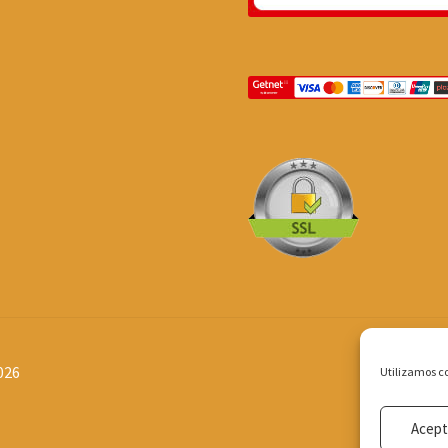
026
Utilizamos co
Acept