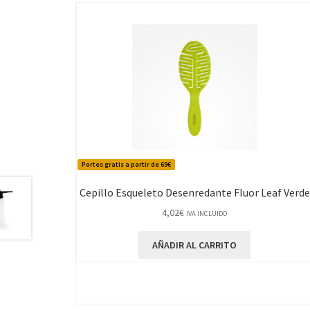
Portes gratis a partir de 69€
Cepillo Esqueleto Desenredante Fluor Leaf Verde
4,02
€
IVA INCLUIDO
AÑADIR AL CARRITO