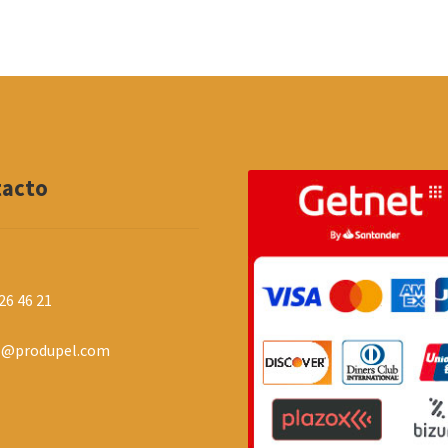
tacto
26 46 21
o@produpel.com