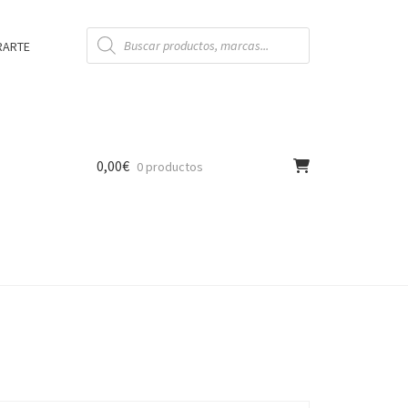
Búsqueda
de
RARTE
productos
0,00
€
0 productos