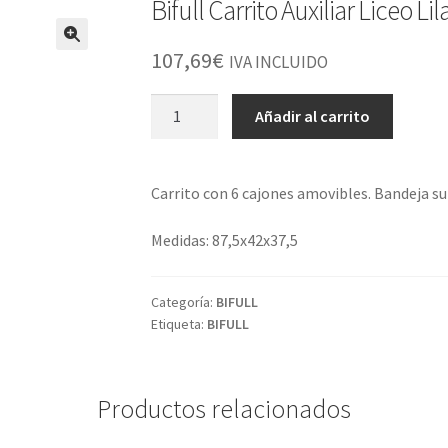
Bifull Carrito Auxiliar Liceo Lil
107,69
€
IVA INCLUIDO
Bifull
Añadir al carrito
Carrito
Auxiliar
Liceo
Carrito con 6 cajones amovibles. Bandeja 
Lila
cantidad
Medidas: 87,5x42x37,5
Categoría:
BIFULL
Etiqueta:
BIFULL
Productos relacionados