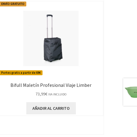
ENVÍO GRATUITO
Portes gratis a partir de 69€
Bifull Maletín Profesional Viaje Limber
73,99
€
IVA INCLUIDO
AÑADIR AL CARRITO