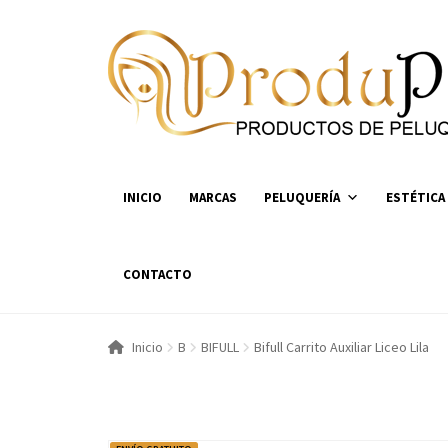
Ir
Ir
a
al
la
contenido
navegación
INICIO
MARCAS
PELUQUERÍA
ESTÉTICA
CONTACTO
Inicio
B
BIFULL
Bifull Carrito Auxiliar Liceo Lila