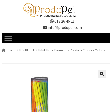
Ir
Ir
a
al
la
contenido
613 26 46 21
navegación
info@produpel.com
Inicio
B
BIFULL
Bifull Bote Peine Pua Plastico Colores 24 Uds.