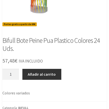
Portes gratis a partir de 69€
Bifull Bote Peine Pua Plastico Colores 24
Uds.
57,48
€
IVA INCLUIDO
Bifull
Añadir al carrito
Bote
Peine
Pua
Colores variados
Plastico
Colores
24
Categoría:
BIFULL