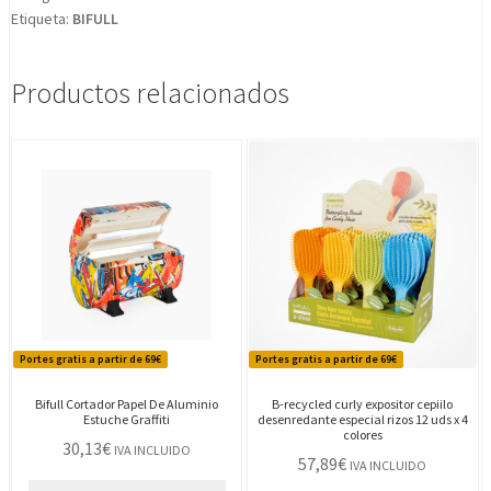
Etiqueta:
BIFULL
Uds.
cantidad
Productos relacionados
Portes gratis a partir de 69€
Portes gratis a partir de 69€
Bifull Cortador Papel De Aluminio
B-recycled curly expositor cepiilo
Estuche Graffiti
desenredante especial rizos 12 uds x 4
colores
30,13
€
IVA INCLUIDO
57,89
€
IVA INCLUIDO