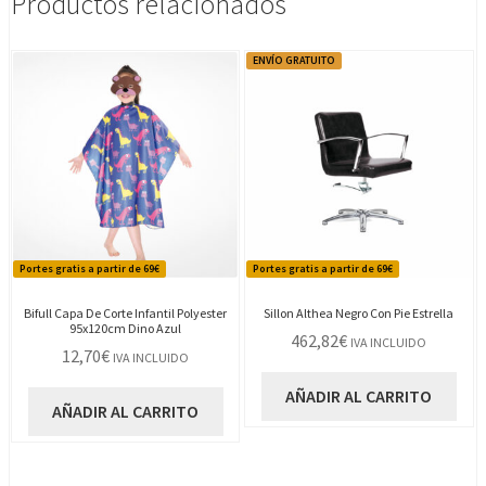
Productos relacionados
ENVÍO GRATUITO
Portes gratis a partir de 69€
Portes gratis a partir de 69€
Bifull Capa De Corte Infantil Polyester
Sillon Althea Negro Con Pie Estrella
95x120cm Dino Azul
462,82
€
IVA INCLUIDO
12,70
€
IVA INCLUIDO
AÑADIR AL CARRITO
AÑADIR AL CARRITO