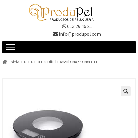
Ir
Ir
a
al
la
contenido
613 26 46 21
navegación
info@produpel.com
Inicio
B
BIFULL
Bifull Bascula Negra Ns0011