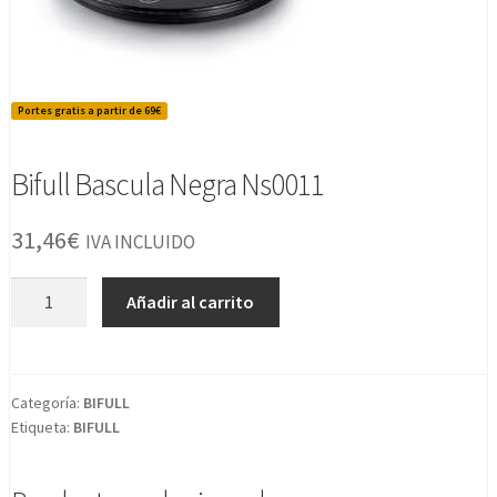
Portes gratis a partir de 69€
Bifull Bascula Negra Ns0011
31,46
€
IVA INCLUIDO
Bifull
Añadir al carrito
Bascula
Negra
Ns0011
cantidad
Categoría:
BIFULL
Etiqueta:
BIFULL