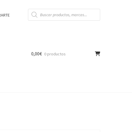
Búsqueda
de
RARTE
productos
0,00
€
0 productos