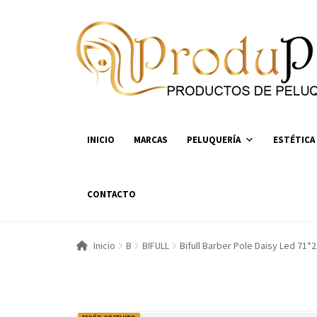
Ir
Ir
a
al
la
contenido
navegación
INICIO
MARCAS
PELUQUERÍA
ESTÉTICA
CONTACTO
Inicio
B
BIFULL
Bifull Barber Pole Daisy Led 71