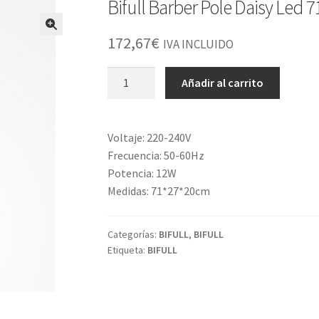
Bifull Barber Pole Daisy Led
172,67
€
IVA INCLUIDO
Bifull
Añadir al carrito
Barber
Pole
Daisy
Voltaje: 220-240V
Led
Frecuencia: 50-60Hz
71*27*20cm
Potencia: 12W
cantidad
Medidas: 71*27*20cm
Categorías:
BIFULL
,
BIFULL
Etiqueta:
BIFULL