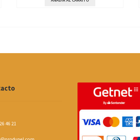
AÑADIR AL CARRITO
tacto
26 46 21
o@produpel.com