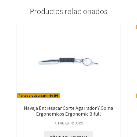
Productos relacionados
Portes gratis a partir de 69€
m
Navaja Entresacar Corte Agarrador Y Goma
Ergonomicos Ergonomic Bifull
7,14
€
IVA INCLUIDO