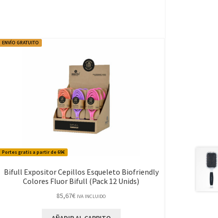
ENVÍO GRATUITO
Portes gratis a partir de 69€
Bifull Expositor Cepillos Esqueleto Biofriendly
Colores Fluor Bifull (Pack 12 Unids)
85,67
€
IVA INCLUIDO