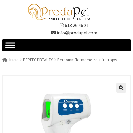
Ir
Ir
a
al
la
contenido
613 26 46 21
navegación
info@produpel.com
Inicio
PERFECT BEAUTY
Bercomm Termometro Infrarrojos