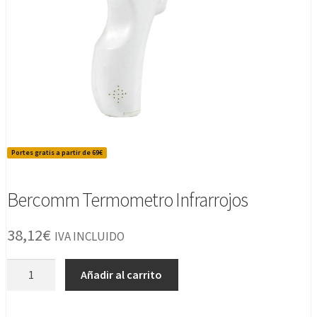
Portes gratis a partir de 69€
Bercomm Termometro Infrarrojos
38,12
€
IVA INCLUIDO
Bercomm
Añadir al carrito
Termometro
Infrarrojos