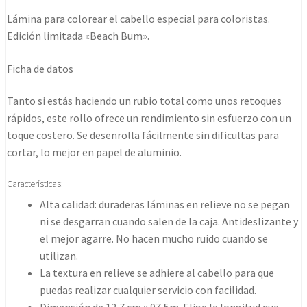
roll
Lámina para colorear el cabello especial para coloristas.
320ft.
Edición limitada «Beach Bum».
cantidad
Ficha de datos
Tanto si estás haciendo un rubio total como unos retoques
rápidos, este rollo ofrece un rendimiento sin esfuerzo con un
toque costero. Se desenrolla fácilmente sin dificultas para
cortar, lo mejor en papel de aluminio.
Características:
Alta calidad: duraderas láminas en relieve no se pegan
ni se desgarran cuando salen de la caja. Antideslizante y
el mejor agarre. No hacen mucho ruido cuando se
utilizan.
La textura en relieve se adhiere al cabello para que
puedas realizar cualquier servicio con facilidad.