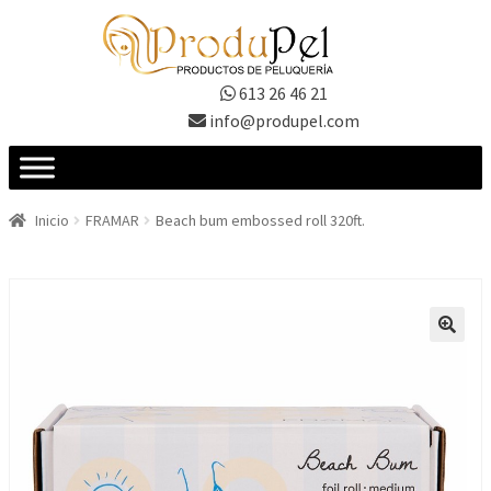
Ir
Ir
a
al
la
contenido
613 26 46 21
navegación
info@produpel.com
Inicio
FRAMAR
Beach bum embossed roll 320ft.