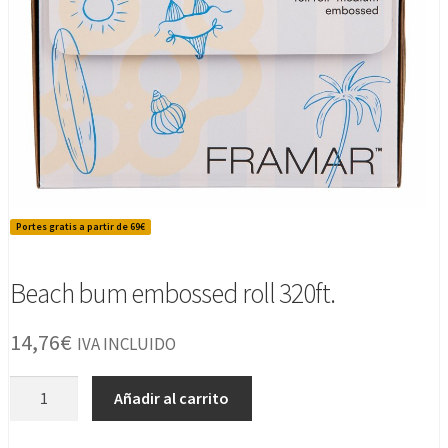
Portes gratis a partir de 69€
Beach bum embossed roll 320ft.
14,76
€
IVA INCLUIDO
Beach
Añadir al carrito
bum
embossed