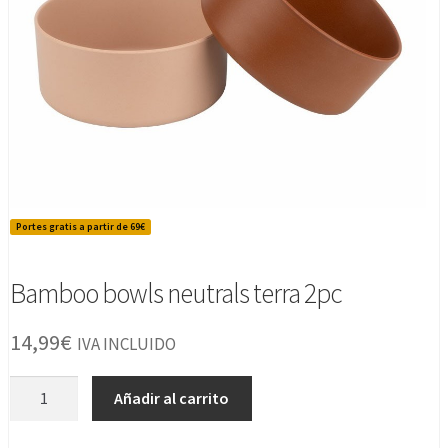
Portes gratis a partir de 69€
Bamboo bowls neutrals terra 2pc
14,99
€
IVA INCLUIDO
Bamboo
Añadir al carrito
bowls
neutrals