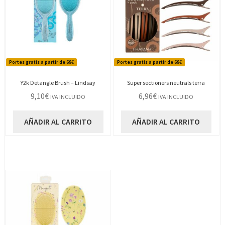
Portes gratis a partir de 69€
Portes gratis a partir de 69€
Y2k Detangle Brush – Lindsay
Super sectioners neutrals terra
9,10
€
6,96
€
IVA INCLUIDO
IVA INCLUIDO
AÑADIR AL CARRITO
AÑADIR AL CARRITO