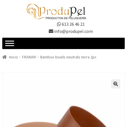
Ir
Ir
a
al
la
contenido
613 26 46 21
navegación
info@produpel.com
Inicio
FRAMAR
Bamboo bowls neutrals terra 2pc