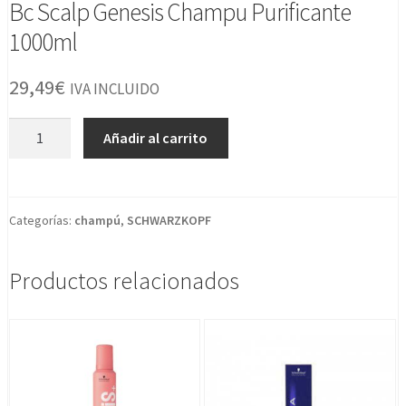
Bc Scalp Genesis Champu Purificante
1000ml
29,49
€
IVA INCLUIDO
Bc
Añadir al carrito
Scalp
Genesis
Champu
Purificante
Categorías:
champú
,
SCHWARZKOPF
1000ml
cantidad
Productos relacionados