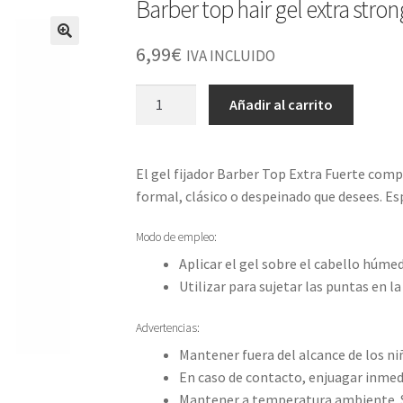
Barber top hair gel extra stro
6,99
€
IVA INCLUIDO
Barber
Añadir al carrito
top
hair
gel
El gel fijador Barber Top Extra Fuerte com
extra
formal, clásico o despeinado que desees. E
strong
700ml
Modo de empleo:
cantidad
Aplicar el gel sobre el cabello húmed
Utilizar para sujetar las puntas en la
Advertencias:
Mantener fuera del alcance de los niñ
En caso de contacto, enjuagar inme
Mantener a temperatura ambiente. S