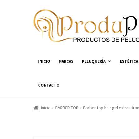
Ir
Ir
a
al
la
contenido
navegación
INICIO
MARCAS
PELUQUERÍA
ESTÉTICA
CONTACTO
Inicio
BARBER TOP
Barber top hair gel extra stro