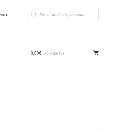
Búsqueda
de
RARTE
productos
0,00
€
0 productos