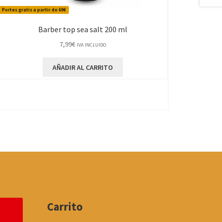
Portes gratis a partir de 69€
Barber top sea salt 200 ml
7,99
€
IVA INCLUIDO
AÑADIR AL CARRITO
Carrito