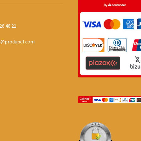
26 46 21
o@produpel.com