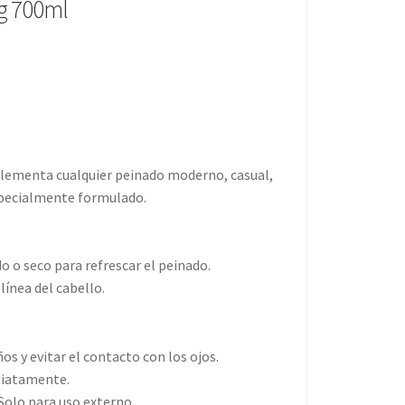
ng 700ml
plementa cualquier peinado moderno, casual,
specialmente formulado.
o o seco para refrescar el peinado.
 línea del cabello.
os y evitar el contacto con los ojos.
diatamente.
olo para uso externo.