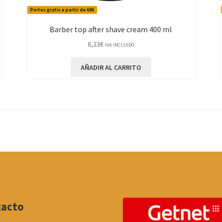
Portes gratis a partir de 69€
Barber top after shave cream 400 ml
8,23
€
IVA INCLUIDO
AÑADIR AL CARRITO
tacto