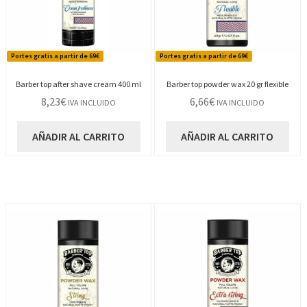
Portes gratis a partir de 69€
Portes gratis a partir de 69€
Barber top after shave cream 400 ml
Barber top powder wax 20 gr flexible
8,23
€
6,66
€
IVA INCLUIDO
IVA INCLUIDO
AÑADIR AL CARRITO
AÑADIR AL CARRITO