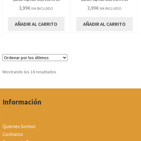
3,99
€
3,99
€
IVA INCLUIDO
IVA INCLUIDO
AÑADIR AL CARRITO
AÑADIR AL CARRITO
Ordenado
Mostrando los 16 resultados
por
los
últimos
Información
Quienes Somos
Contacto