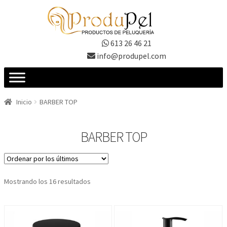
Ir
Ir
a
al
la
contenido
613 26 46 21
navegación
info@produpel.com
Inicio
BARBER TOP
BARBER TOP
Ordenado
Mostrando los 16 resultados
por
los
últimos