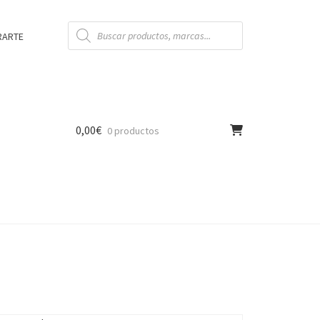
Búsqueda
de
RARTE
productos
0,00
€
0 productos