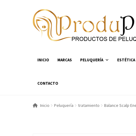
Ir
Ir
a
al
la
contenido
navegación
INICIO
MARCAS
PELUQUERÍA
ESTÉTICA
CONTACTO
Inicio
Peluquería
tratamiento
Balance Scalp En