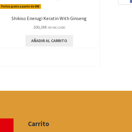
Portes gratis a partir de 69€
Shikiso Enerugi Keratin With Ginseng
200,38
€
IVA INCLUIDO
AÑADIR AL CARRITO
Carrito