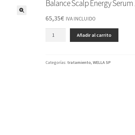
Balance Scalp Energy Serum 
65,35
€
IVA INCLUIDO
Balance
Añadir al carrito
Scalp
Energy
Serum
100
Categorías:
tratamiento
,
WELLA SP
Ml
cantidad