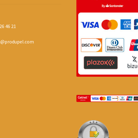
26 46 21
o@produpel.com