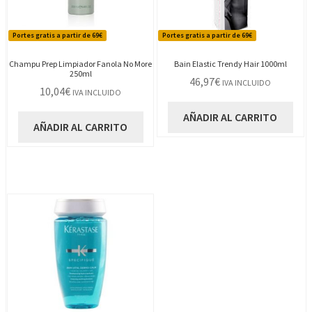
Portes gratis a partir de 69€
Portes gratis a partir de 69€
Champu Prep Limpiador Fanola No More
Bain Elastic Trendy Hair 1000ml
250ml
46,97
€
IVA INCLUIDO
10,04
€
IVA INCLUIDO
AÑADIR AL CARRITO
AÑADIR AL CARRITO