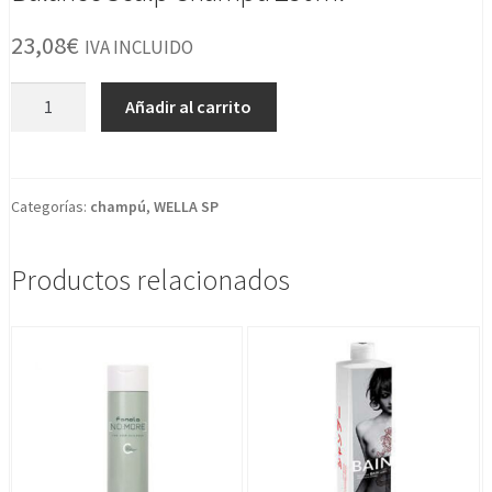
23,08
€
IVA INCLUIDO
Balance
Añadir al carrito
Scalp
Champu
250ml
cantidad
Categorías:
champú
,
WELLA SP
Productos relacionados