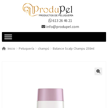
Ir
Ir
a
al
la
contenido
613 26 46 21
navegación
info@produpel.com
Inicio
Peluquería
champú
Balance Scalp Champu 250ml