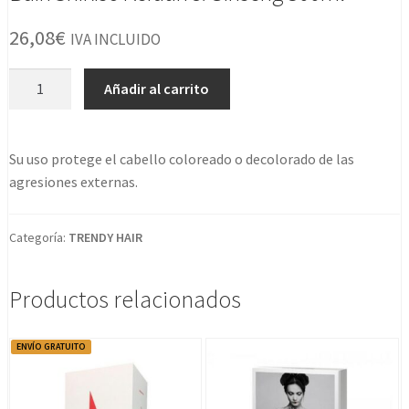
26,08
€
IVA INCLUIDO
Bain
Añadir al carrito
Shikiso
Keratin
&
Su uso protege el cabello coloreado o decolorado de las
Ginseng
agresiones externas.
300ml
cantidad
Categoría:
TRENDY HAIR
Productos relacionados
ENVÍO GRATUITO