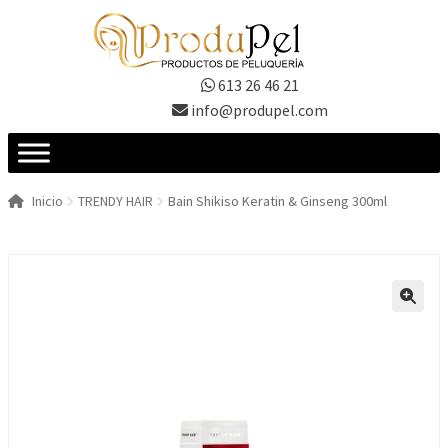
Ir
Ir
a
al
la
contenido
613 26 46 21
navegación
info@produpel.com
Inicio
TRENDY HAIR
Bain Shikiso Keratin & Ginseng 300ml