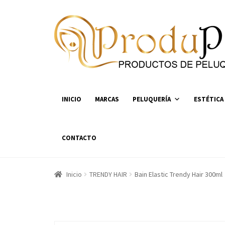
Ir
Ir
a
al
la
contenido
navegación
INICIO
MARCAS
PELUQUERÍA
ESTÉTICA
CONTACTO
Inicio
TRENDY HAIR
Bain Elastic Trendy Hair 300ml