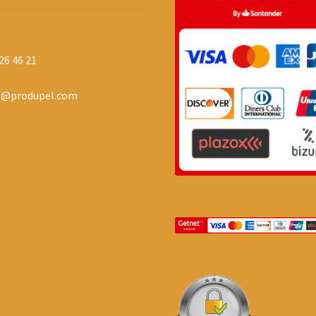
26 46 21
o@produpel.com