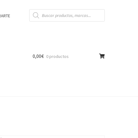
Búsqueda
de
RARTE
productos
0,00
€
0 productos