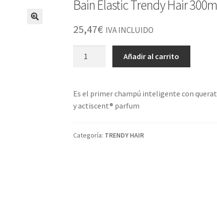
Bain Elastic Trendy Hair 300m
25,47
€
IVA INCLUIDO
Bain
Añadir al carrito
Elastic
Trendy
Hair
Es el primer champú inteligente con querat
300ml
y actiscent® parfum
cantidad
Categoría:
TRENDY HAIR