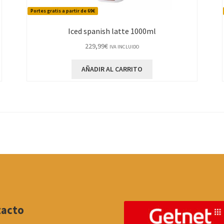
Portes gratis a partir de 69€
Iced spanish latte 1000ml
229,99
€
IVA INCLUIDO
AÑADIR AL CARRITO
tacto