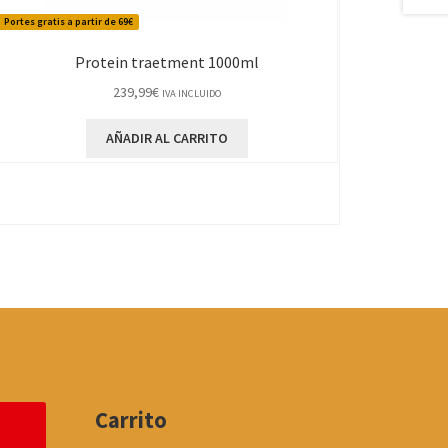
Portes gratis a partir de 69€
Protein traetment 1000ml
239,99
€
IVA INCLUIDO
AÑADIR AL CARRITO
Carrito