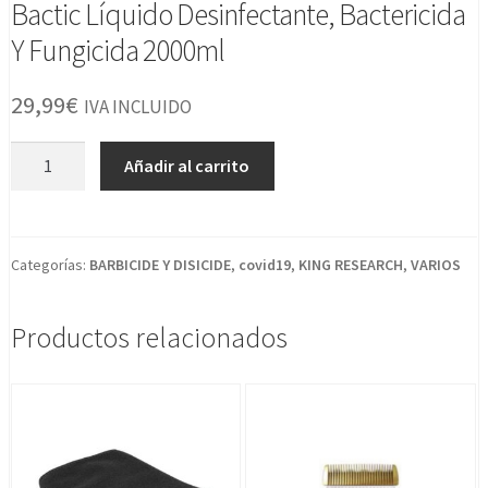
Bactic Líquido Desinfectante, Bactericida
Y Fungicida 2000ml
29,99
€
IVA INCLUIDO
Bactic
Añadir al carrito
Líquido
Desinfectante,
Bactericida
Y
Categorías:
BARBICIDE Y DISICIDE
,
covid19
,
KING RESEARCH
,
VARIOS
Fungicida
2000ml
Productos relacionados
cantidad