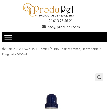
Ir
Ir
a
al
la
contenido
613 26 46 21
navegación
info@produpel.com
Inicio
V
VARIOS
Bactic Líquido Desinfectante, Bactericida Y
Fungicida 2000ml