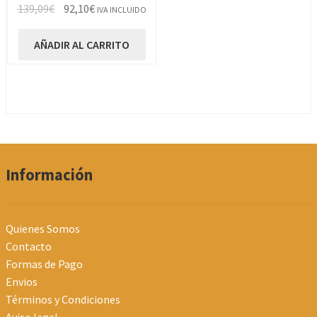
El
El
139,09
€
92,10
€
IVA INCLUIDO
precio
precio
original
actual
AÑADIR AL CARRITO
era:
es:
139,09€.
92,10€.
Información
Quienes Somos
Contacto
Formas de Pago
Envios
Términos y Condiciones