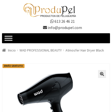
Ir
Ir
a
al
la
contenido
613 26 46 21
navegación
info@produpel.com
Inicio
WAD PROFESSIONAL BEAUTY
Atmosfer Hair Dryer Black
ENVÍO GRATUITO