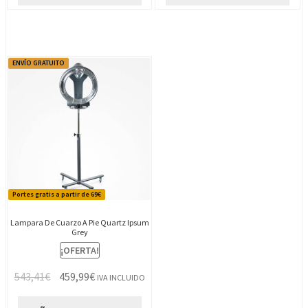
ENVÍO GRATUITO
Portes gratis a partir de 69€
Lampara De Cuarzo A Pie Quartz Ipsum
Grey
¡OFERTA!
El
El
543,41
€
459,99
€
IVA INCLUIDO
precio
precio