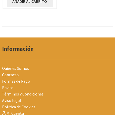
original
actual
AÑADIR AL CARRITO
era:
es:
543,41€.
459,99€.
Información
Quienes Somos
Contacto
Formas de Pago
Envios
Términos y Condiciones
Aviso legal
Política de Cookies
Mi Cuenta