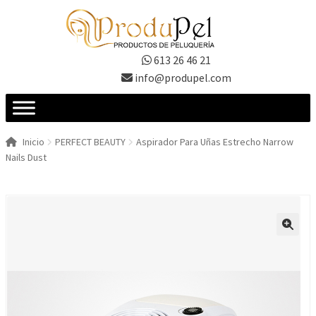
Ir
Ir
a
al
la
contenido
613 26 46 21
navegación
info@produpel.com
Inicio
PERFECT BEAUTY
Aspirador Para Uñas Estrecho Narrow
Nails Dust