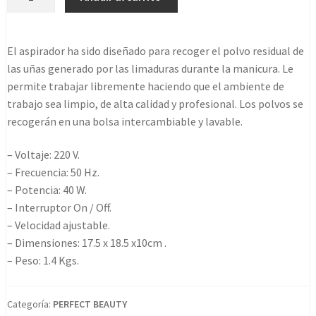
Para
Uñas
Estrecho
El aspirador ha sido diseñado para recoger el polvo residual de
Narrow
las uñas generado por las limaduras durante la manicura. Le
Nails
permite trabajar libremente haciendo que el ambiente de
Dust
trabajo sea limpio, de alta calidad y profesional. Los polvos se
cantidad
recogerán en una bolsa intercambiable y lavable.
– Voltaje: 220 V.
– Frecuencia: 50 Hz.
– Potencia: 40 W.
– Interruptor On / Off.
– Velocidad ajustable.
– Dimensiones: 17.5 x 18.5 x10cm .
– Peso: 1.4 Kgs.
Categoría:
PERFECT BEAUTY