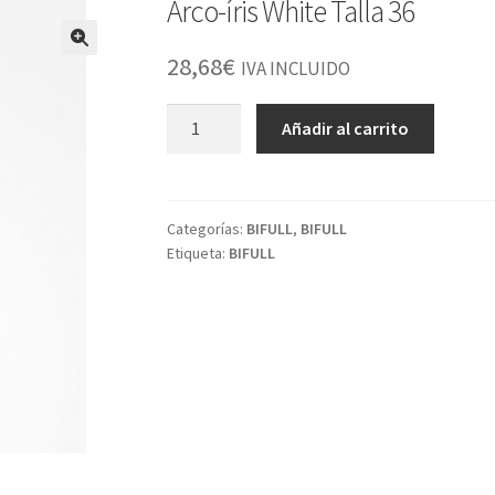
Arco-íris White Talla 36
28,68
€
IVA INCLUIDO
Arco-
Añadir al carrito
íris
White
Talla
36
Categorías:
BIFULL
,
BIFULL
Etiqueta:
BIFULL
cantidad