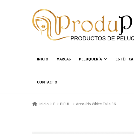
Ir
Ir
a
al
la
contenido
navegación
INICIO
MARCAS
PELUQUERÍA
ESTÉTICA
CONTACTO
Inicio
B
BIFULL
Arco-íris White Talla 36