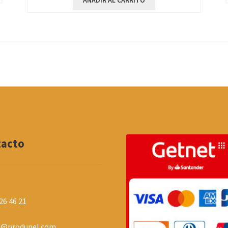
AÑADIR AL CARRITO
tacto
26 46 21
o@produpel.com