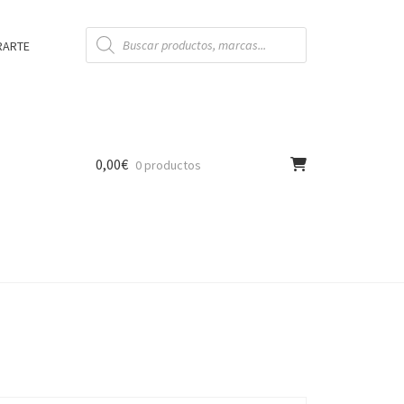
Búsqueda
de
RARTE
productos
0,00
€
0 productos