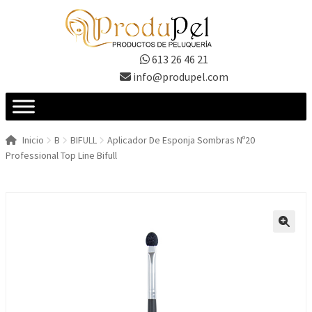
Ir
Ir
a
al
la
contenido
613 26 46 21
navegación
info@produpel.com
Inicio
B
BIFULL
Aplicador De Esponja Sombras Nº20
Professional Top Line Bifull