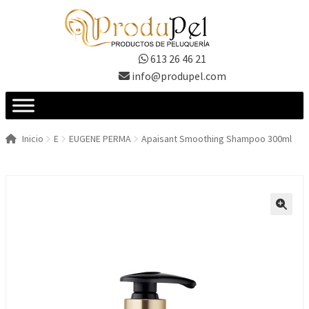
Ir
Ir
a
al
la
contenido
613 26 46 21
navegación
info@produpel.com
Inicio
E
EUGENE PERMA
Apaisant Smoothing Shampoo 300ml