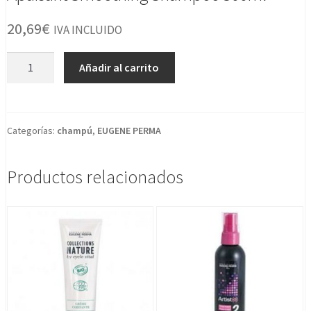
20,69
€
IVA INCLUIDO
Apaisant
Añadir al carrito
Smoothing
Shampoo
300ml
cantidad
Categorías:
champú
,
EUGENE PERMA
Productos relacionados