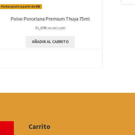
Portes gratis a partir de 69€
Polvo Porcelana Premium Thuya 75ml
31,69
€
IVA INCLUIDO
AÑADIR AL CARRITO
Carrito