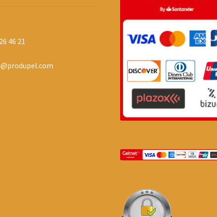
26 46 21
o@produpel.com