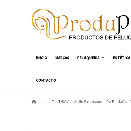
Ir
Ir
a
al
la
contenido
navegación
INICIO
MARCAS
PELUQUERÍA
ESTÉTICA
CONTACTO
Inicio
T
THUYA
Anillo Extensiones De Pestañas 4