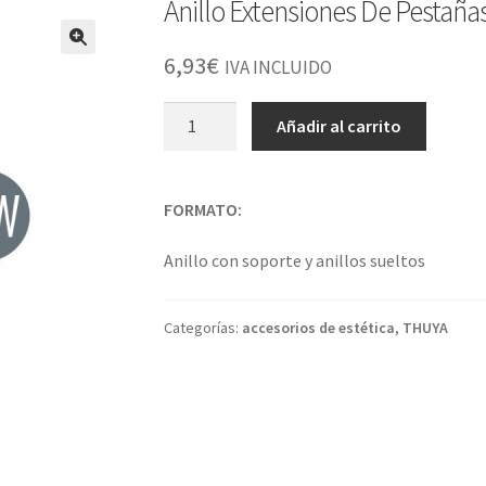
Anillo Extensiones De Pestaña
6,93
€
IVA INCLUIDO
Anillo
Añadir al carrito
Extensiones
De
Pestañas
FORMATO:
4
Unid
Anillo con soporte y anillos sueltos
cantidad
Categorías:
accesorios de estética
,
THUYA