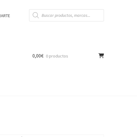
Búsqueda
de
RARTE
productos
0,00
€
0 productos