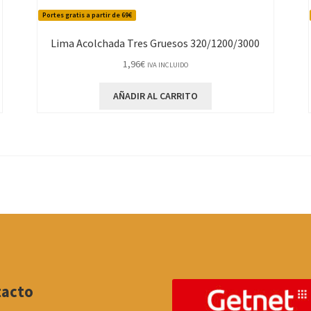
Portes gratis a partir de 69€
Lima Acolchada Tres Gruesos 320/1200/3000
1,96
€
IVA INCLUIDO
AÑADIR AL CARRITO
tacto