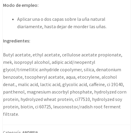
10,5ml
Modo de empleo:
cantidad
Aplicar una o dos capas sobre la uña natural
diariamente, hasta dejar de morder las uñas.
Ingredientes:
Butyl acetate, ethyl acetate, cellulose acetate propionate,
mek, isopropyl alcohol, adipic acid/neopentyl
glycol/trimellitic anhydride copolymer, silica, denatonium
benzoate, tocopheryl acetate, aqua, etocrylene, alcohol
denat., malic acid, lactic acid, glycolic acid, caffeine, ci 19140,
panthenol, magnesium ascorbyl phosphate, hydrolyzed corn
protein, hydrolyzed wheat protein, ci77510, hydrolyzed soy
protein, biotin, ci 60725, leuconostoc/radish root ferment
filtrate.
Categoría:
ANDREIA