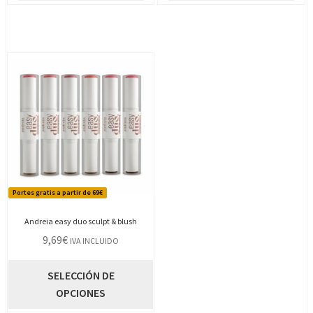
Portes gratis a partir de 69€
Andreia easy duo sculpt & blush
9,69
€
IVA INCLUIDO
Este
SELECCIÓN DE
producto
OPCIONES
tiene