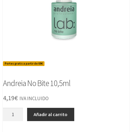
Portes gratis a partir de 69€
Andreia No Bite 10,5ml
4,19
€
IVA INCLUIDO
Andreia
Añadir al carrito
No
Bite