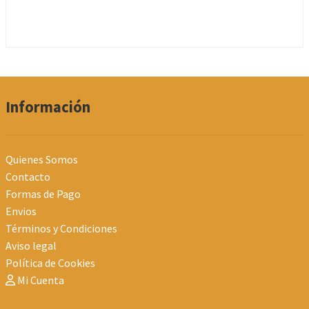
múltiples
variantes.
Las
opciones
se
pueden
Información
elegir
en
la
Quienes Somos
página
Contacto
de
Formas de Pago
producto
Envios
Términos y Condiciones
Aviso legal
Política de Cookies
Mi Cuenta