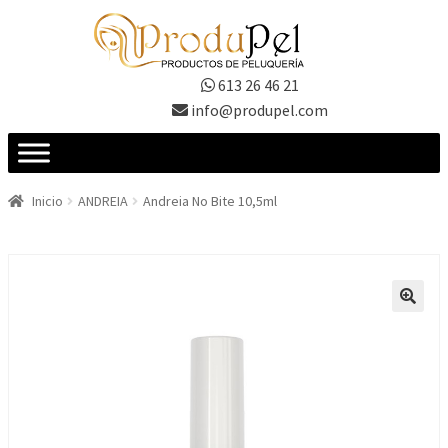
Ir
Ir
a
al
la
contenido
613 26 46 21
navegación
info@produpel.com
Inicio
ANDREIA
Andreia No Bite 10,5ml