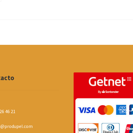
tacto
26 46 21
o@produpel.com