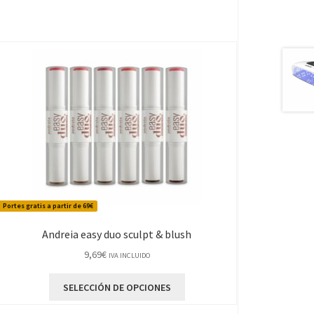
Portes gratis a partir de 69€
Andreia easy duo sculpt & blush
9,69
€
IVA INCLUIDO
Este
SELECCIÓN DE OPCIONES
producto
tiene