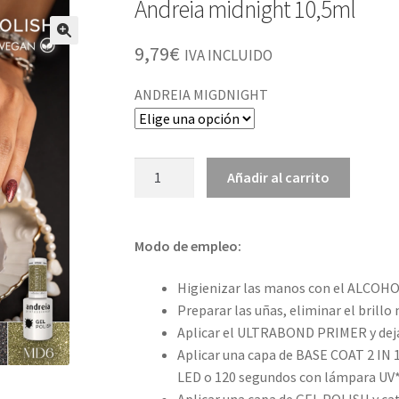
Andreia midnight 10,5ml
9,79
€
IVA INCLUIDO
ANDREIA MIGDNIGHT
Andreia
Añadir al carrito
midnight
10,5ml
cantidad
Modo de empleo:
Higienizar las manos con el ALCO
Preparar las uñas, eliminar el brill
Aplicar el ULTRABOND PRIMER y dejar
Aplicar una capa de BASE COAT 2 IN 
LED o 120 segundos con lámpara UV*