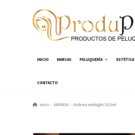
Ir
Ir
a
al
la
contenido
navegación
INICIO
MARCAS
PELUQUERÍA
ESTÉTICA
CONTACTO
Inicio
ANDREIA
Andreia midnight 10,5ml