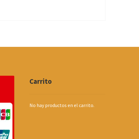
múltiples
variantes.
Las
opciones
se
pueden
elegir
en
la
página
de
Carrito
producto
No hay productos en el carrito.