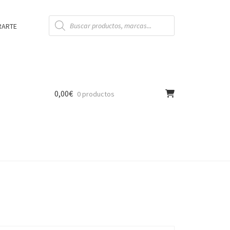
Búsqueda
de
RARTE
productos
0,00
€
0 productos