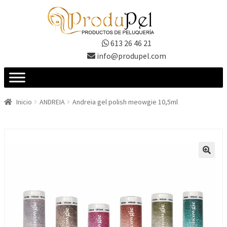
Ir
Ir
a
al
la
contenido
613 26 46 21
navegación
info@produpel.com
Inicio
ANDREIA
Andreia gel polish meowgie 10,5ml