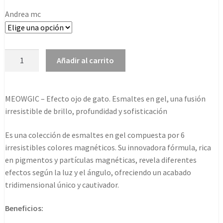
Andrea mc
Andreia
Añadir al carrito
gel
polish
meowgie
MEOWGIC – Efecto ojo de gato. Esmaltes en gel, una fusión
10,5ml
irresistible de brillo, profundidad y sofisticación
cantidad
Es una colección de esmaltes en gel compuesta por 6
irresistibles colores magnéticos. Su innovadora fórmula, rica
en pigmentos y partículas magnéticas, revela diferentes
efectos según la luz y el ángulo, ofreciendo un acabado
tridimensional único y cautivador.
Beneficios: