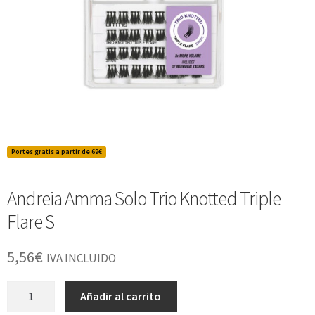
Portes gratis a partir de 69€
Andreia Amma Solo Trio Knotted Triple
Flare S
5,56
€
IVA INCLUIDO
Andreia
Añadir al carrito
Amma