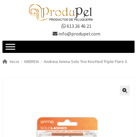
Ir
Ir
a
al
la
contenido
613 26 46 21
navegación
info@produpel.com
Inicio
ANDREIA
Andreia Amma Solo Trio Knotted Triple Flare S