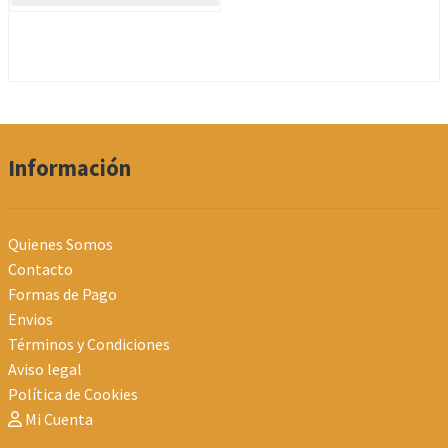
múltiples
variantes.
Las
opciones
se
pueden
Información
elegir
en
la
Quienes Somos
página
Contacto
de
Formas de Pago
producto
Envios
Términos y Condiciones
Aviso legal
Política de Cookies
Mi Cuenta