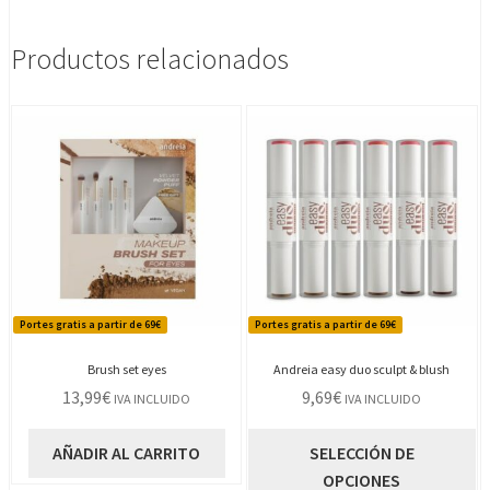
Productos relacionados
Portes gratis a partir de 69€
Portes gratis a partir de 69€
Brush set eyes
Andreia easy duo sculpt & blush
13,99
€
9,69
€
IVA INCLUIDO
IVA INCLUIDO
E
AÑADIR AL CARRITO
SELECCIÓN DE
p
OPCIONES