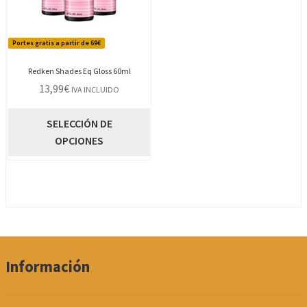
Portes gratis a partir de 69€
Redken Shades Eq Gloss 60ml
13,99
€
IVA INCLUIDO
Este
SELECCIÓN DE
producto
OPCIONES
tiene
múltiples
variantes.
Las
opciones
se
pueden
Información
elegir
en
la