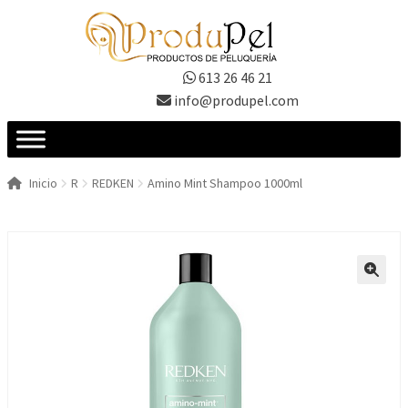
Ir
Ir
a
al
la
contenido
613 26 46 21
navegación
info@produpel.com
Inicio
R
REDKEN
Amino Mint Shampoo 1000ml