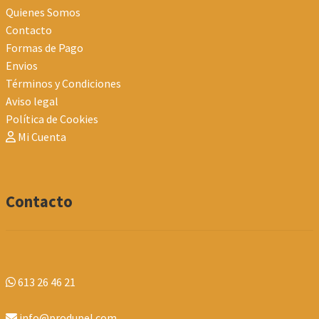
Quienes Somos
página
Contacto
de
Formas de Pago
producto
Envios
Términos y Condiciones
Aviso legal
Política de Cookies
Mi Cuenta
Contacto
613 26 46 21
info@produpel.com