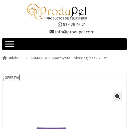
Ir
Ir
a
al
la
contenido
613 26 46 21
navegación
info@produpel.com
Inicio
F
FARMAVITA
Amethyste Colouring Mask 250ml
¡OFERTA!