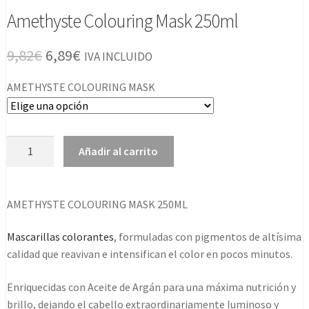
Amethyste Colouring Mask 250ml
El
El
9,82
€
6,89
€
IVA INCLUIDO
precio
precio
AMETHYSTE COLOURING MASK
original
actual
era:
es:
Amethyste
Añadir al carrito
9,82€.
6,89€.
Colouring
Mask
250ml
AMETHYSTE COLOURING MASK 250ML
cantidad
Mascarillas colorantes
, formuladas con pigmentos de altísima
calidad que reavivan e intensifican el color en pocos minutos.
Enriquecidas con Aceite de Argán para una máxima nutrición y
brillo, dejando el cabello extraordinariamente luminoso y