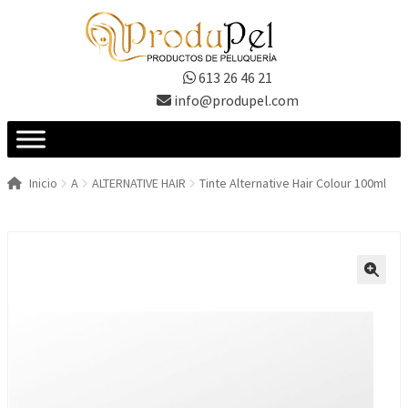
Ir
Ir
a
al
la
contenido
613 26 46 21
navegación
info@produpel.com
Inicio
A
ALTERNATIVE HAIR
Tinte Alternative Hair Colour 100ml