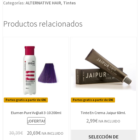
Categorías:
ALTERNATIVE HAIR
,
Tintes
Productos relacionados
Portes gratis a partir de 69€
Portes gratis a partir de 69€
Elumen Pure Vv@all 3-10 200ml
Tinte En Crema Jaipur 60ml.
2,99
€
¡OFERTA!
IVA INCLUIDO
El
El
30,39
€
20,69
€
E
IVA INCLUIDO
SELECCIÓN DE